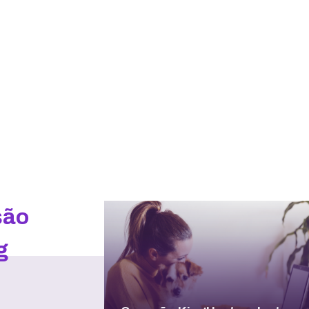
são
g